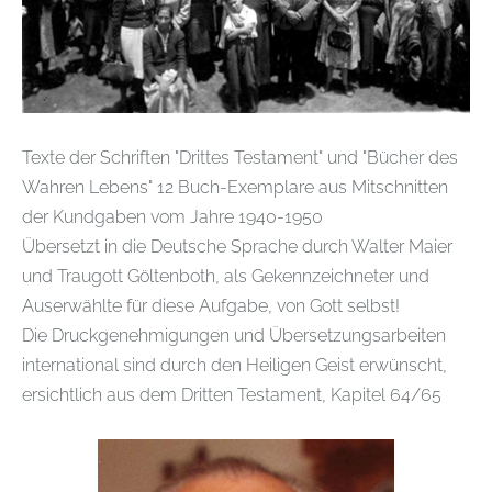
Texte der Schriften "Drittes Testament" und "Bücher des
Wahren Lebens" 12 Buch-Exemplare aus Mitschnitten
der Kundgaben vom Jahre 1940-1950
Übersetzt in die Deutsche Sprache durch Walter Maier
und Traugott Göltenboth, als Gekennzeichneter und
Auserwählte für diese Aufgabe, von Gott selbst!
Die Druckgenehmigungen und Übersetzungsarbeiten
international sind durch den Heiligen Geist erwünscht,
ersichtlich aus dem Dritten Testament, Kapitel 64/65